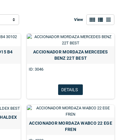
view_comfy
view_list
view_headline
View
15 B4
ACCIONADOR MORDAZA MERCEDES
BENZ 22T BEST
ID: 3046
DETAILS
 HALDEX
ACCIONADOR MORDAZA WABCO 22 EGE
FREN