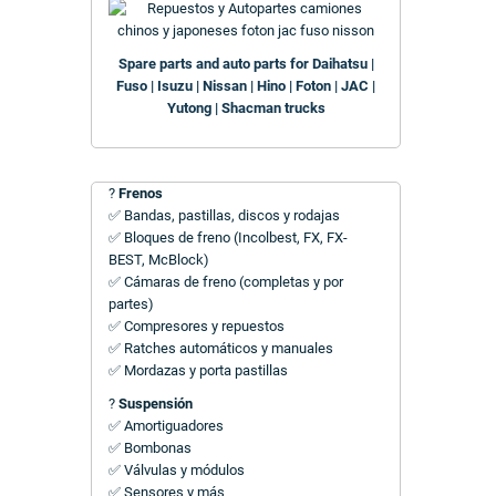
Spare parts and auto parts for Daihatsu |
Fuso | Isuzu | Nissan | Hino | Foton | JAC |
Yutong | Shacman trucks
?
Frenos
✅ Bandas, pastillas, discos y rodajas
✅ Bloques de freno (Incolbest, FX, FX-
BEST, McBlock)
✅ Cámaras de freno (completas y por
partes)
✅ Compresores y repuestos
✅ Ratches automáticos y manuales
✅ Mordazas y porta pastillas
?
Suspensión
✅ Amortiguadores
✅ Bombonas
✅ Válvulas y módulos
✅ Sensores y más