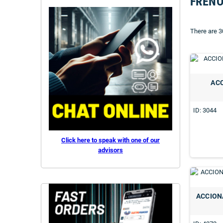
FRENO
There are 3
AC
ID: 3044
Click here to speak with one of our
advisors
ACCION