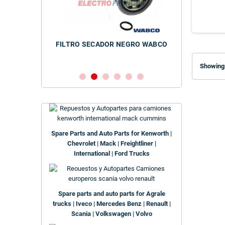
RR M39 X 1.5
FILTRO SECADOR NEGRO WABCO
NORR
Showing 
Spare Parts and Auto Parts for Kenworth |
Chevrolet | Mack | Freightliner |
International | Ford Trucks
Spare parts and auto parts for Agrale
trucks | Iveco | Mercedes Benz | Renault |
Scania | Volkswagen | Volvo