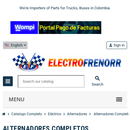
We're Importers of Parts for Trucks, Buses in Colombia.
English
person
Sign in

view_headline
Search
MENU
chevron_right
chevron_right
chevron_right
chevron_right
Catalogo Completo
Eléctrico
Alternadores
Alternadores Complet
ALTERNADORES COMPLETOS