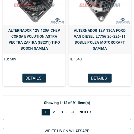
ALTERNADOR 12V 120A CHEV
ALTERNADOR 12V 130A FORD
CORSA EVOLUTION ASTRA
VAN DIESEL L7756 20-226-11
VECTRA ZAFIRA (IB231) TIPO
DOBLE POLEA MOTORCRAFT
BOSCH GAMMA
GAMMA
ID: 509
ID: 540
DETAILS
DETAILS
Showing 1-12 of 91 item(s)
…
1
2
3
8
navigate_next
NEXT
WRITE US ON WHATSAPP