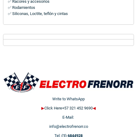
✅ Racores y accesorios
✅ Rodamientos
✅ Siliconas, Loctite, teflón y cintas
Write to WhatsApp
▶
Click Here+57 321 452 9690
◀
E-Mail:
info@electrofrenorr.co
Tel:
(1) 6844928