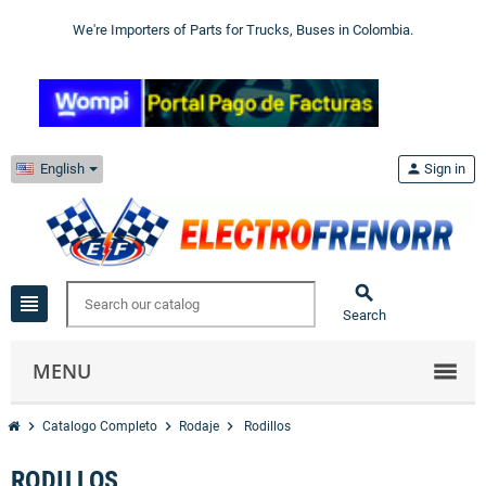
We're Importers of Parts for Trucks, Buses in Colombia.
English
person
Sign in

view_headline
Search
MENU
chevron_right
chevron_right
chevron_right
Catalogo Completo
Rodaje
Rodillos
RODILLOS