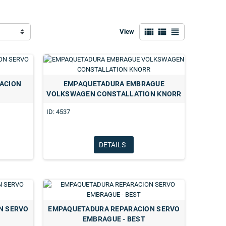
view_comfy
view_list
view_headline
View
ACION
EMPAQUETADURA EMBRAGUE
VOLKSWAGEN CONSTALLATION KNORR
ID: 4537
DETAILS
N SERVO
EMPAQUETADURA REPARACION SERVO
EMBRAGUE - BEST