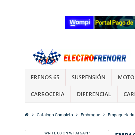
FRENOS 65
SUSPENSIÓN
MOTO
CARROCERIA
DIFERENCIAL
CAR
chevron_right
Catalogo Completo
chevron_right
Embrague
chevron_right
Empaquetadur
WRITE US ON WHATSAPP