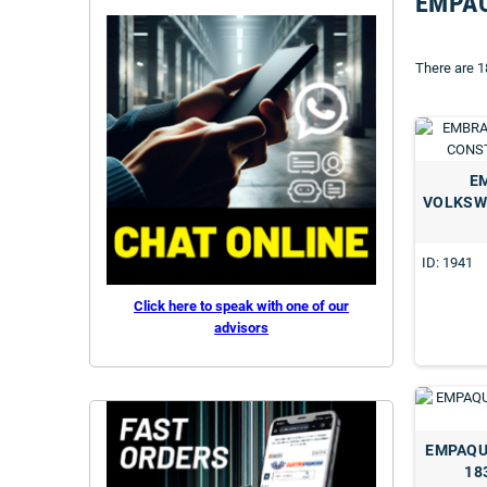
EMPA
There are 1
E
VOLKSW
ID: 1941
Click here to speak with one of our
advisors
EMPAQU
18