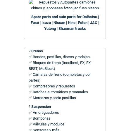
Spare parts and auto parts for Daihatsu |
Fuso | Isuzu | Nissan | Hino | Foton | JAC |
Yutong | Shacman trucks
?
Frenos
✅ Bandas, pastillas, discos y rodajas
✅ Bloques de freno (Incolbest, FX, FX-
BEST, McBlock)
✅ Cámaras de freno (completas y por
partes)
✅ Compresores y repuestos
✅ Ratches automáticos y manuales
✅ Mordazas y porta pastillas
?
Suspensión
✅ Amortiguadores
✅ Bombonas
✅ Válvulas y módulos
✅ Sensores y más