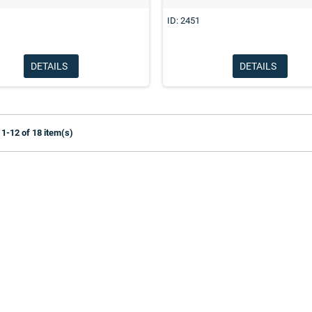
ID: 2451
EMPAQUETADURA VALVULA RELAY
DETAILS
DETAILS
R12 BENDIX
1-12 of 18 item(s)