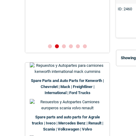
ID: 2460
RR M39 X 1.5
NORR
Showing 
Spare Parts and Auto Parts for Kenworth |
Chevrolet | Mack | Freightliner |
International | Ford Trucks
Spare parts and auto parts for Agrale
trucks | Iveco | Mercedes Benz | Renault |
Scania | Volkswagen | Volvo