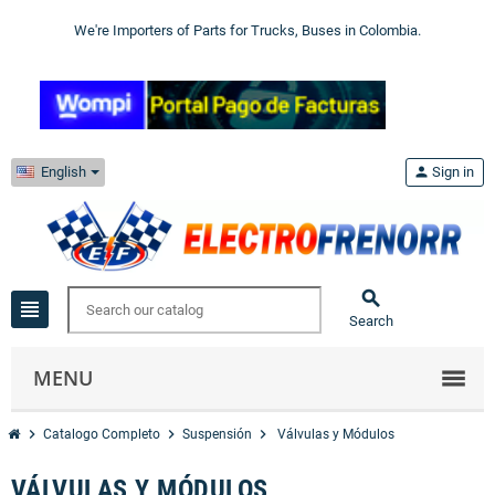
We're Importers of Parts for Trucks, Buses in Colombia.
English
person
Sign in

view_headline
Search
MENU
chevron_right
chevron_right
chevron_right
Catalogo Completo
Suspensión
Válvulas y Módulos
VÁLVULAS Y MÓDULOS