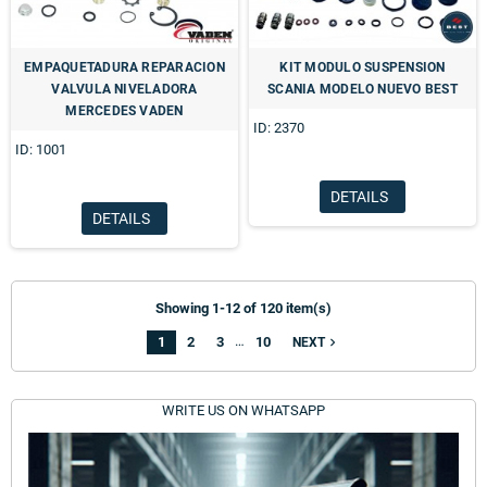
EMPAQUETADURA REPARACION
KIT MODULO SUSPENSION
VALVULA NIVELADORA
SCANIA MODELO NUEVO BEST
MERCEDES VADEN
ID: 2370
ID: 1001
DETAILS
DETAILS
Showing 1-12 of 120 item(s)
…
1
2
3
10
navigate_next
NEXT
WRITE US ON WHATSAPP