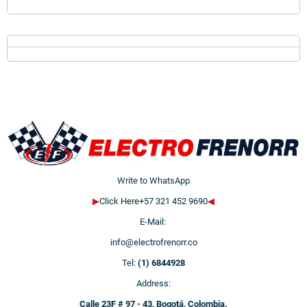
Write to WhatsApp
▶
Click Here+57 321 452 9690
◀
E-Mail:
info@electrofrenorr.co
Tel:
(1) 6844928
Address:
Calle 23F # 97 - 43, Bogotá, Colombia.