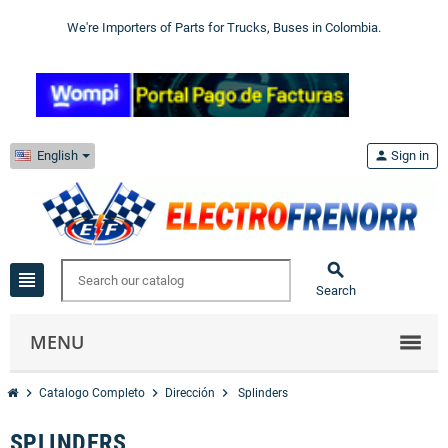
We're Importers of Parts for Trucks, Buses in Colombia.
English
person
Sign in

view_headline
Search
MENU
chevron_right
chevron_right
chevron_right
Catalogo Completo
Dirección
Splinders
SPLINDERS