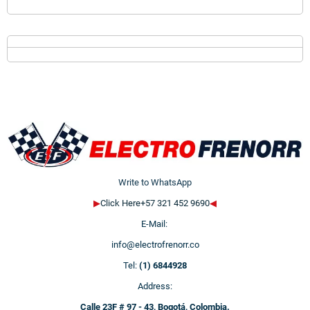
Write to WhatsApp
▶
Click Here+57 321 452 9690
◀
E-Mail:
info@electrofrenorr.co
Tel:
(1) 6844928
Address:
Calle 23F # 97 - 43, Bogotá, Colombia.