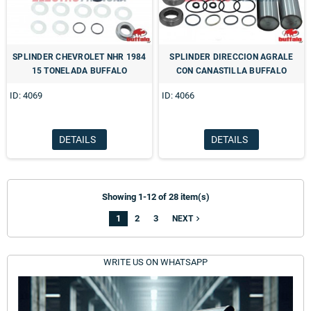
SPLINDER CHEVROLET NHR 1984
SPLINDER DIRECCION AGRALE
15 TONELADA BUFFALO
CON CANASTILLA BUFFALO
ID: 4069
ID: 4066
DETAILS
DETAILS
Showing 1-12 of 28 item(s)
1
2
3
navigate_next
NEXT
WRITE US ON WHATSAPP