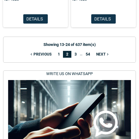
DETAILS
DETAILS
Showing 13-24 of 637 item(s)
…
1
2
3
54
navigate_before
navigate_next
PREVIOUS
NEXT
WRITE US ON WHATSAPP