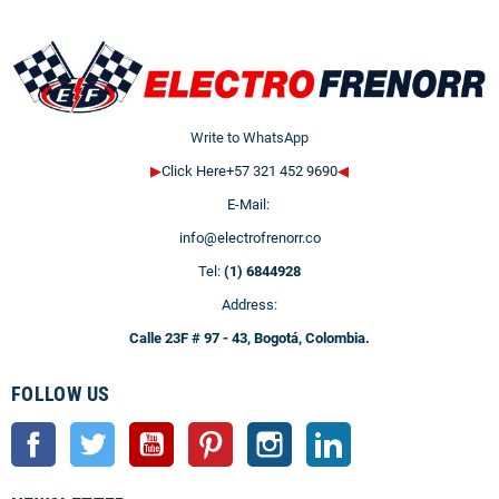
Write to WhatsApp
▶
Click Here+57 321 452 9690
◀
E-Mail:
info@electrofrenorr.co
Tel:
(1) 6844928
Address:
Calle 23F # 97 - 43, Bogotá, Colombia.
FOLLOW US
Facebook
Twitter
YouTube
Pinterest
Instagram
LinkedIn