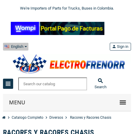
We're Importers of Parts for Trucks, Buses in Colombia.
English
person
Sign in

view_headline
Search
MENU
chevron_right
chevron_right
chevron_right
Catalogo Completo
Diversos
Racores y Racores Chasis
RACORES Y RACORES CHASIS