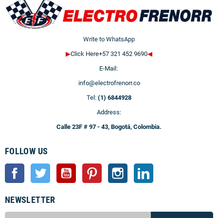
Write to WhatsApp
▶
Click Here+57 321 452 9690
◀
E-Mail:
info@electrofrenorr.co
Tel:
(1) 6844928
Address:
Calle 23F # 97 - 43, Bogotá, Colombia.
FOLLOW US
Facebook
Twitter
YouTube
Pinterest
Instagram
LinkedIn
NEWSLETTER