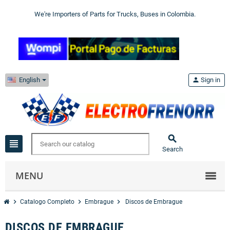
We're Importers of Parts for Trucks, Buses in Colombia.
English
person
Sign in

view_headline
Search
MENU
chevron_right
chevron_right
chevron_right
Catalogo Completo
Embrague
Discos de Embrague
DISCOS DE EMBRAGUE