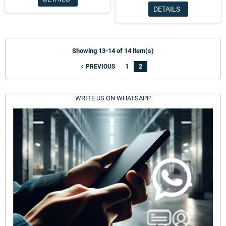
DETAILS
Showing 13-14 of 14 item(s)
1
2
navigate_before
PREVIOUS
WRITE US ON WHATSAPP