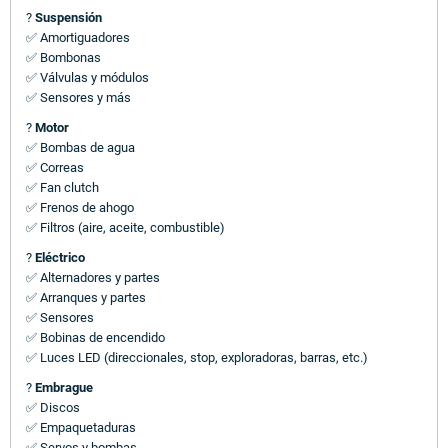
?
Suspensión
✅ Amortiguadores
✅ Bombonas
✅ Válvulas y módulos
✅ Sensores y más
?
Motor
✅ Bombas de agua
✅ Correas
✅ Fan clutch
✅ Frenos de ahogo
✅ Filtros (aire, aceite, combustible)
?
Eléctrico
✅ Alternadores y partes
✅ Arranques y partes
✅ Sensores
✅ Bobinas de encendido
✅ Luces LED (direccionales, stop, exploradoras, barras, etc.)
?
Embrague
✅ Discos
✅ Empaquetaduras
✅ Servos y bombas