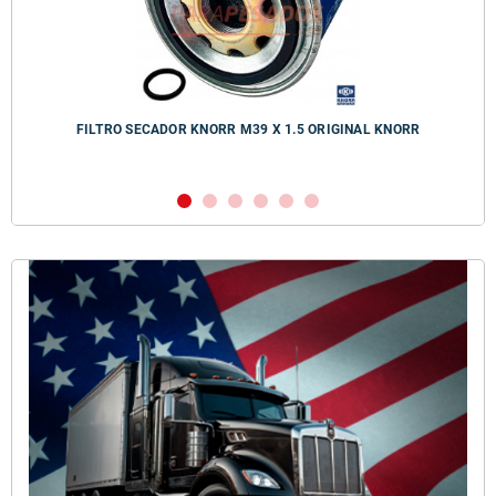
FILTRO SECADOR KNORR M39 X 1.5 ORIGINAL KNORR