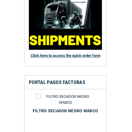
Click here to access the quick order form
PORTAL PAGOS FACTURAS
RR M39 X 1.5
FILTRO SECADOR NEGRO WABCO
NORR
FILTRO SEC
ROSCA M39X1.
43290