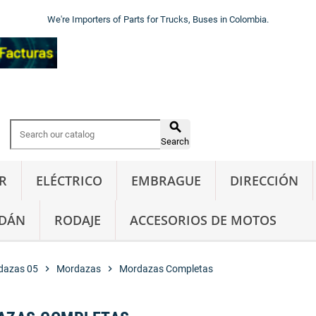
We're Importers of Parts for Trucks, Buses in Colombia.

Search
R
ELÉCTRICO
EMBRAGUE
DIRECCIÓN
DÁN
RODAJE
ACCESORIOS DE MOTOS
dazas 05
chevron_right
Mordazas
chevron_right
Mordazas Completas