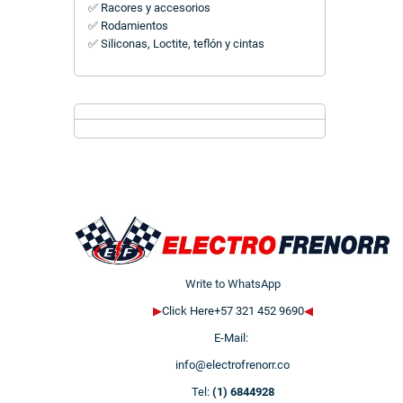
✅ Racores y accesorios
✅ Rodamientos
✅ Siliconas, Loctite, teflón y cintas
Write to WhatsApp
▶
Click Here+57 321 452 9690
◀
E-Mail:
info@electrofrenorr.co
Tel:
(1) 6844928