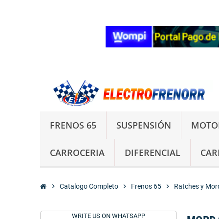
FRENOS 65
SUSPENSIÓN
MOTO
CARROCERIA
DIFERENCIAL
CAR
chevron_right
Catalogo Completo
chevron_right
Frenos 65
chevron_right
Ratches y Mor
WRITE US ON WHATSAPP