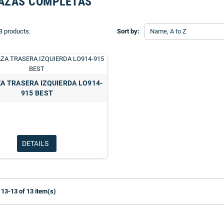
AZAS COMPLETAS
3 products.
Sort by:
Name, A to Z
A TRASERA IZQUIERDA LO914-
915 BEST
DETAILS
13-13 of 13 item(s)