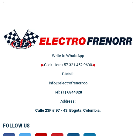
Write to WhatsApp
▶
Click Here+57 321 452 9690
◀
E-Mail:
info@electrofrenorr.co
Tel:
(1) 6844928
Address:
Calle 23F # 97 - 43, Bogotá, Colombia.
FOLLOW US