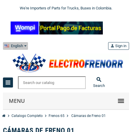
We're Importers of Parts for Trucks, Buses in Colombia.
English
person
Sign in

view_headline
Search
MENU
chevron_right
chevron_right
chevron_right
Catalogo Completo
Frenos 65
Cámaras de Freno 01
CÁMARAS DE FRENO 01