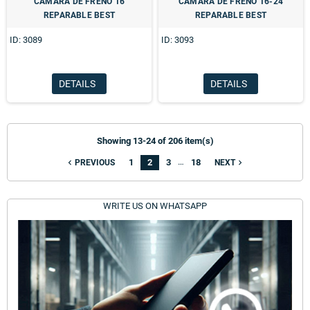
CAMARA DE FRENO 16
CAMARA DE FRENO 16-24
REPARABLE BEST
REPARABLE BEST
ID: 3089
ID: 3093
DETAILS
DETAILS
Showing 13-24 of 206 item(s)
…
1
2
3
18
navigate_before
navigate_next
PREVIOUS
NEXT
WRITE US ON WHATSAPP