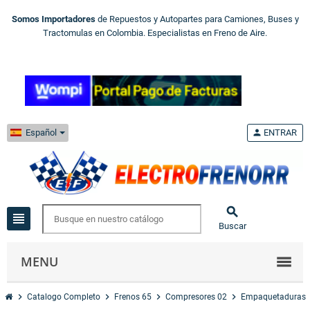
Somos Importadores
de Repuestos y Autopartes para Camiones, Buses y
Tractomulas en Colombia. Especialistas en Freno de Aire.
Español
person
ENTRAR

view_headline
Buscar
MENU
chevron_right
chevron_right
chevron_right
chevron_right
Catalogo Completo
Frenos 65
Compresores 02
Empaquetaduras 