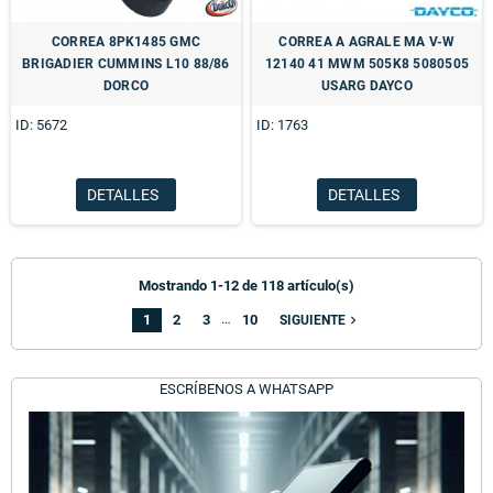
CORREA 8PK1485 GMC
CORREA A AGRALE MA V-W
BRIGADIER CUMMINS L10 88/86
12140 41 MWM 505K8 5080505
DORCO
USARG DAYCO
ID: 5672
ID: 1763
DETALLES
DETALLES
Mostrando 1-12 de 118 artículo(s)
…
1
2
3
10
navigate_next
SIGUIENTE
ESCRÍBENOS A WHATSAPP