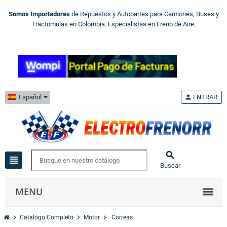
Somos Importadores
de Repuestos y Autopartes para Camiones, Buses y
Tractomulas en Colombia. Especialistas en Freno de Aire.
Español
person
ENTRAR

view_headline
Buscar
MENU
chevron_right
chevron_right
chevron_right
Catalogo Completo
Motor
Correas