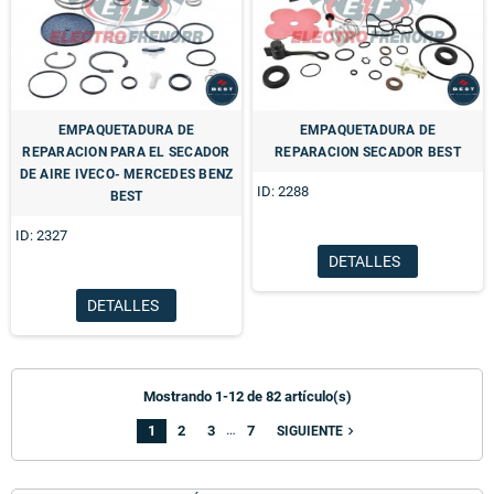
EMPAQUETADURA DE
EMPAQUETADURA DE
REPARACION PARA EL SECADOR
REPARACION SECADOR BEST
DE AIRE IVECO- MERCEDES BENZ
ID: 2288
BEST
ID: 2327
DETALLES
DETALLES
Mostrando 1-12 de 82 artículo(s)
…
1
2
3
7
navigate_next
SIGUIENTE