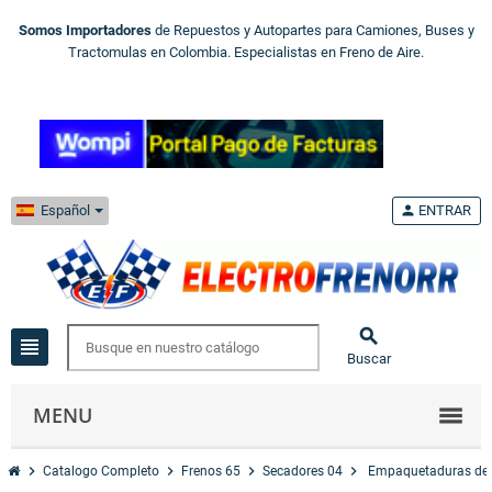
Somos Importadores
de Repuestos y Autopartes para Camiones, Buses y
Tractomulas en Colombia. Especialistas en Freno de Aire.
Español
person
ENTRAR

view_headline
Buscar
MENU
chevron_right
chevron_right
chevron_right
chevron_right
Catalogo Completo
Frenos 65
Secadores 04
Empaquetaduras de 