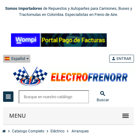
Somos Importadores
de Repuestos y Autopartes para Camiones, Buses y
Tractomulas en Colombia. Especialistas en Freno de Aire.
Español
person
ENTRAR

view_headline
Buscar
MENU
chevron_right
chevron_right
chevron_right
Catalogo Completo
Eléctrico
Arranques