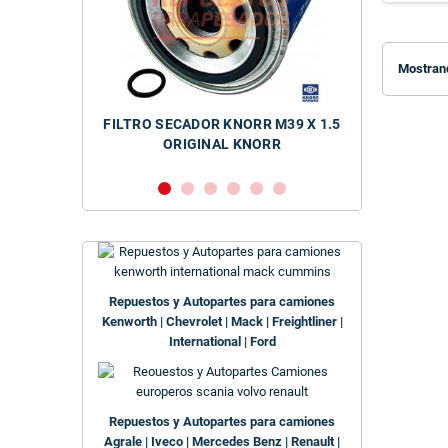
ROSCA M
Mostrand
R KNORR M39 X 1.5
FILTRO SECADOR NEGRO WABCO
NAL KNORR
Repuestos y Autopartes para camiones
Kenworth | Chevrolet | Mack | Freightliner |
International | Ford
Repuestos y Autopartes para camiones
Agrale | Iveco | Mercedes Benz | Renault |