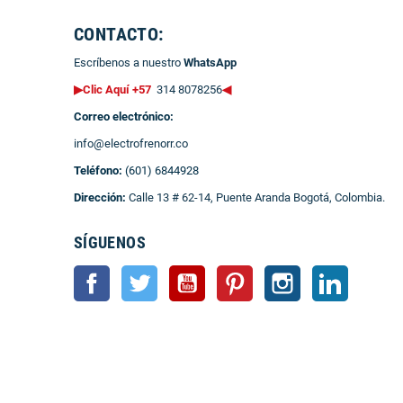
CONTACTO:
Escríbenos a nuestro
WhatsApp
▶Clic Aquí +57
314 8078256
◀
Correo electrónico:
info@electrofrenorr.co
Teléfono:
(601) 6844928
Dirección:
Calle 13 # 62-14, Puente Aranda Bogotá, Colombia.
SÍGUENOS
Facebook
Twitter
YouTube
Pinterest
Instagram
LinkedIn