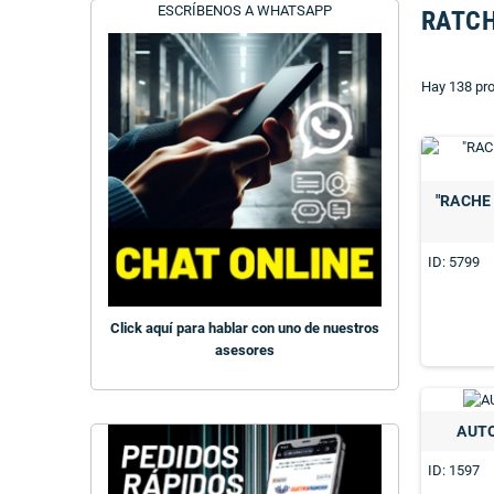
ESCRÍBENOS A WHATSAPP
RATC
Hay 138 pr
"RACHE 
ID: 5799
Click aquí para hablar con uno de nuestros
asesores
AUT
ID: 1597