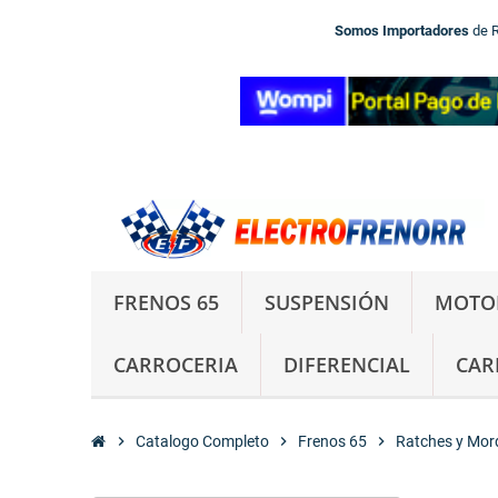
Somos Importadores
de 
FRENOS 65
SUSPENSIÓN
MOTO
CARROCERIA
DIFERENCIAL
CAR
chevron_right
Catalogo Completo
chevron_right
Frenos 65
chevron_right
Ratches y Mor