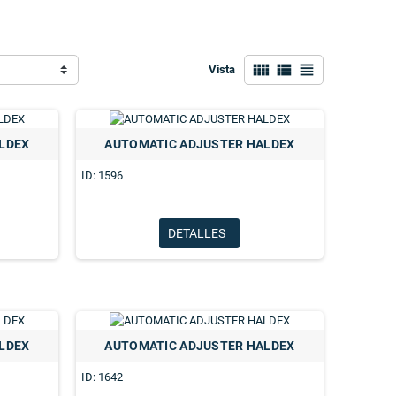
view_comfy
view_list
view_headline
Vista
LDEX
AUTOMATIC ADJUSTER HALDEX
ID: 1596
DETALLES
LDEX
AUTOMATIC ADJUSTER HALDEX
ID: 1642