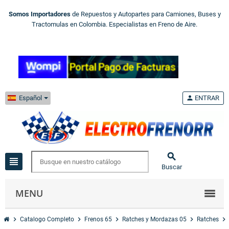
Somos Importadores
de Repuestos y Autopartes para Camiones, Buses y
Tractomulas en Colombia. Especialistas en Freno de Aire.
Español
person
ENTRAR

view_headline
Buscar
MENU
chevron_right
chevron_right
chevron_right
chevron_right
chevron_right
Catalogo Completo
Frenos 65
Ratches y Mordazas 05
Ratches