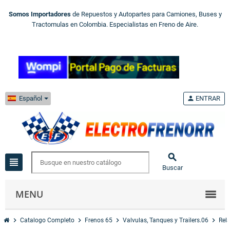
Somos Importadores
de Repuestos y Autopartes para Camiones, Buses y
Tractomulas en Colombia. Especialistas en Freno de Aire.
Español
person
ENTRAR

view_headline
Buscar
MENU
chevron_right
chevron_right
chevron_right
chevron_right
Catalogo Completo
Frenos 65
Valvulas, Tanques y Trailers.06
Rela