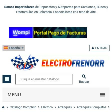
Somos Importadores
de Repuestos y Autopartes para Camiones, Buses y
Tractomulas en Colombia. Especialistas en Freno de Aire.
Español
person
ENTRAR

view_headline
Buscar
MENU
chevron_right
chevron_right
chevron_right
chevron_right
chevron_right
Catalogo Completo
Eléctrico
Arranques
Arranques Completos