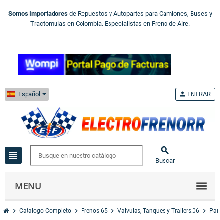
Somos Importadores
de Repuestos y Autopartes para Camiones, Buses y
Tractomulas en Colombia. Especialistas en Freno de Aire.
Español
person
ENTRAR

view_headline
Buscar
MENU
chevron_right
chevron_right
chevron_right
chevron_right
Catalogo Completo
Frenos 65
Valvulas, Tanques y Trailers.06
Par