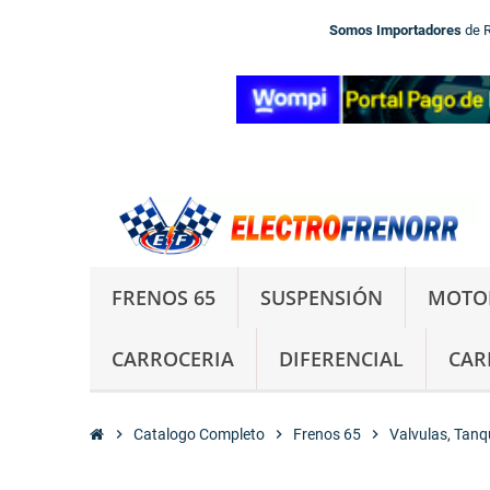
Somos Importadores
de 
FRENOS 65
SUSPENSIÓN
MOTO
CARROCERIA
DIFERENCIAL
CAR
chevron_right
Catalogo Completo
chevron_right
Frenos 65
chevron_right
Valvulas, Tanqu