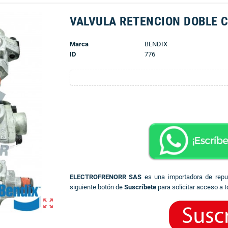
VALVULA RETENCION DOBLE C
Marca
BENDIX
ID
776
ELECTROFRENORR SAS
es una importadora de rep
siguiente botón de
Suscríbete
para solicitar acceso a t
zoom_out_map