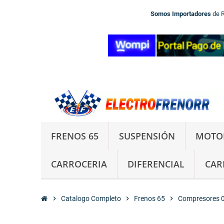
Somos Importadores
de 
FRENOS 65
SUSPENSIÓN
MOTO
CARROCERIA
DIFERENCIAL
CAR
chevron_right
Catalogo Completo
chevron_right
Frenos 65
chevron_right
Compresores 