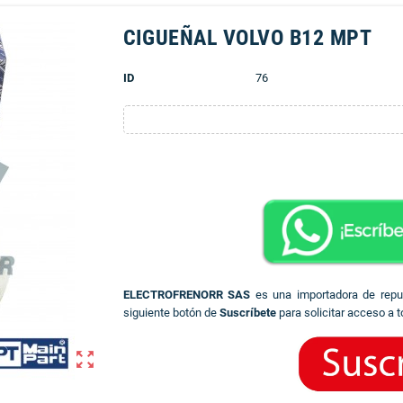
CIGUEÑAL VOLVO B12 MPT
ID
76
ELECTROFRENORR SAS
es una importadora de rep
siguiente botón de
Suscríbete
para solicitar acceso a t
zoom_out_map