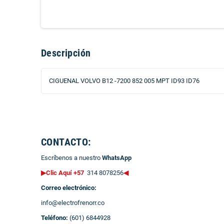
Descripción
CIGUENAL VOLVO B12 -7200 852 005 MPT ID93 ID76
CONTACTO:
Escríbenos a nuestro
WhatsApp
▶Clic Aquí +57
314 8078256
◀
Correo electrónico:
info@electrofrenorr.co
Teléfono:
(601) 6844928