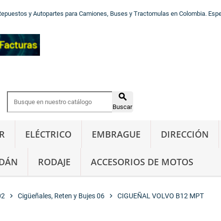
Repuestos y Autopartes para Camiones, Buses y Tractomulas en Colombia. Especi

Buscar
R
ELÉCTRICO
EMBRAGUE
DIRECCIÓN
DÁN
RODAJE
ACCESORIOS DE MOTOS
02
chevron_right
Cigüeñales, Reten y Bujes 06
chevron_right
CIGUEÑAL VOLVO B12 MPT