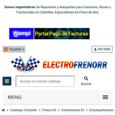
Somos Importadores
de Repuestos y Autopartes para Camiones, Buses y
Tractomulas en Colombia. Especialistas en Freno de Aire.
Español
person
ENTRAR

view_headline
Buscar
MENU
chevron_right
chevron_right
chevron_right
chevron_right
Catalogo Completo
Frenos 65
Compresores 02
Empaquetaduras 