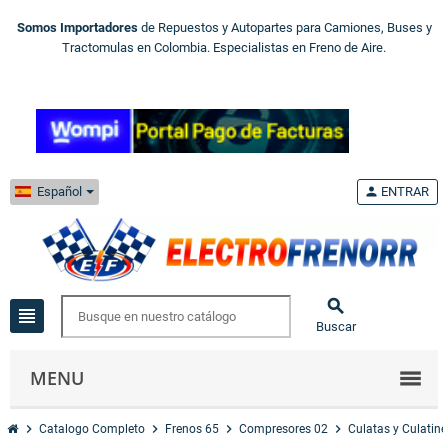
Somos Importadores
de Repuestos y Autopartes para Camiones, Buses y
Tractomulas en Colombia. Especialistas en Freno de Aire.
Español
person
ENTRAR

view_headline
Buscar
MENU
chevron_right
chevron_right
chevron_right
chevron_right
Catalogo Completo
Frenos 65
Compresores 02
Culatas y Culatine