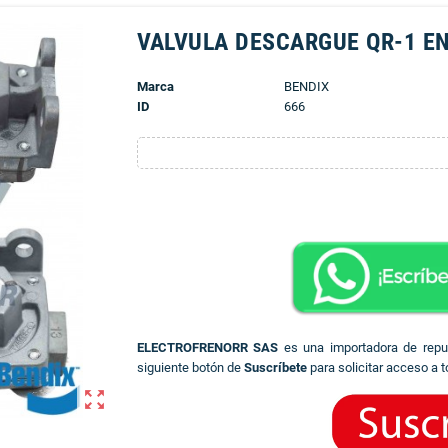
VALVULA DESCARGUE QR-1 EN
Marca
BENDIX
ID
666
ELECTROFRENORR SAS
es una importadora de rep
siguiente botón de
Suscríbete
para solicitar acceso a t
zoom_out_map