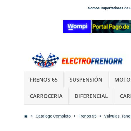
Somos Importadores
de 
FRENOS 65
SUSPENSIÓN
MOTO
CARROCERIA
DIFERENCIAL
CAR
chevron_right
Catalogo Completo
chevron_right
Frenos 65
chevron_right
Valvulas, Tanqu