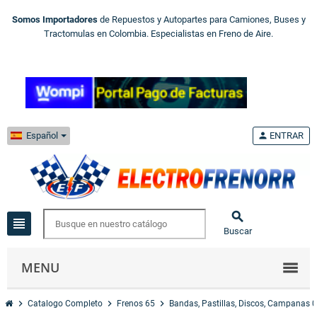
Somos Importadores
de Repuestos y Autopartes para Camiones, Buses y
Tractomulas en Colombia. Especialistas en Freno de Aire.
Español
person
ENTRAR

view_headline
Buscar
MENU
chevron_right
chevron_right
chevron_right
Catalogo Completo
Frenos 65
Bandas, Pastillas, Discos, Campanas 