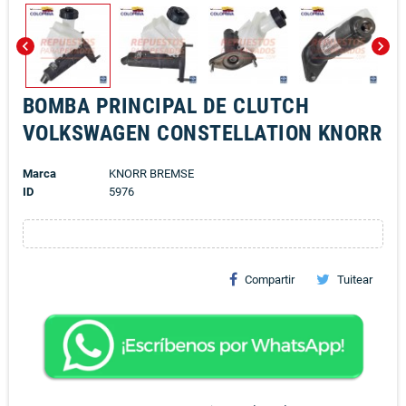
chevron_left
chevron_right
BOMBA PRINCIPAL DE CLUTCH
VOLKSWAGEN CONSTELLATION KNORR
Marca
KNORR BREMSE
ID
5976
Compartir
Tuitear