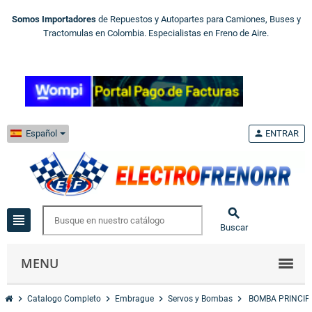
Somos Importadores
de Repuestos y Autopartes para Camiones, Buses y
Tractomulas en Colombia. Especialistas en Freno de Aire.
Español
person
ENTRAR

view_headline
Buscar
MENU
chevron_right
chevron_right
chevron_right
chevron_right
Catalogo Completo
Embrague
Servos y Bombas
BOMBA PRINCIP