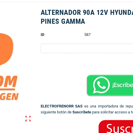
ALTERNADOR 90A 12V HYUNDAI
PINES GAMMA
ID
587
ELECTROFRENORR SAS
es una importadora de rep
siguiente botón de
Suscríbete
para solicitar acceso a t
zoom_out_map