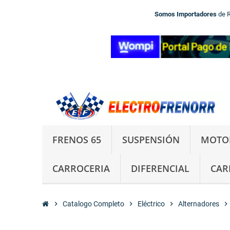
Somos Importadores
de 
FRENOS 65
SUSPENSIÓN
MOTO
CARROCERIA
DIFERENCIAL
CAR
chevron_right
Catalogo Completo
chevron_right
Eléctrico
chevron_right
Alternadores
chevron_right