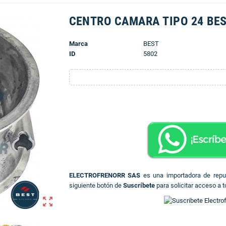
CENTRO CAMARA TIPO 24 BE
Marca
BEST
ID
5802
ELECTROFRENORR SAS
es una importadora de rep
siguiente botón de
Suscríbete
para solicitar acceso a t
zoom_out_map