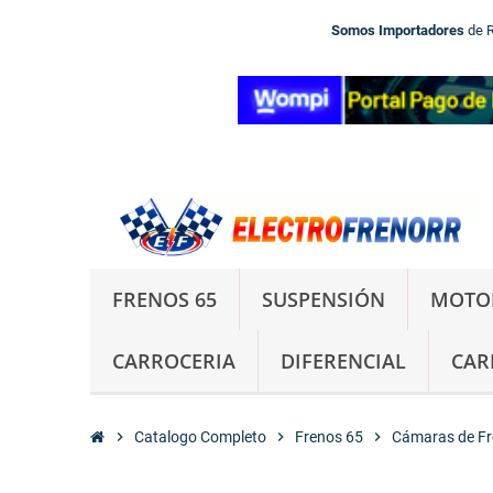
Somos Importadores
de 
FRENOS 65
SUSPENSIÓN
MOTO
CARROCERIA
DIFERENCIAL
CAR
chevron_right
Catalogo Completo
chevron_right
Frenos 65
chevron_right
Cámaras de Fr