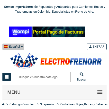
Somos Importadores
de Repuestos y Autopartes para Camiones, Buses y
Tractomulas en Colombia. Especialistas en Freno de Aire.
Español
person
ENTRAR

view_headline
Buscar
MENU
chevron_right
chevron_right
chevron_right
che
Catalogo Completo
Suspensión
Corbatines, Bujes, Barras y Ballestas