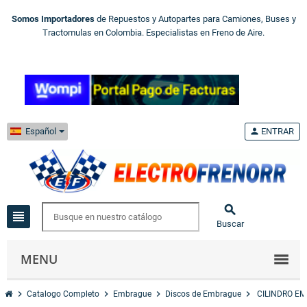
Somos Importadores
de Repuestos y Autopartes para Camiones, Buses y
Tractomulas en Colombia. Especialistas en Freno de Aire.
Español
person
ENTRAR

view_headline
Buscar
MENU
chevron_right
chevron_right
chevron_right
chevron_right
Catalogo Completo
Embrague
Discos de Embrague
CILINDRO EM