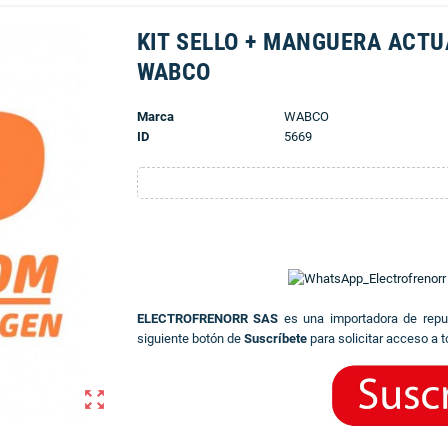
KIT SELLO + MANGUERA ACTU
WABCO
Marca
WABCO
ID
5669
ELECTROFRENORR SAS
es una importadora de rep
siguiente botón de
Suscríbete
para solicitar acceso a t
zoom_out_map