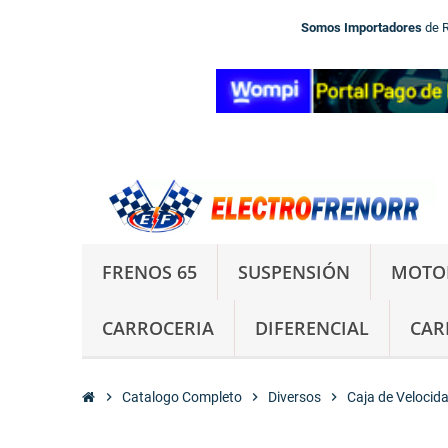
Somos Importadores
de 
FRENOS 65
SUSPENSIÓN
MOTO
CARROCERIA
DIFERENCIAL
CAR
chevron_right
Catalogo Completo
chevron_right
Diversos
chevron_right
Caja de Velocid