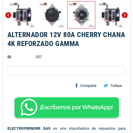
chevron_left
chevron_right
ALTERNADOR 12V 80A CHERRY CHANA
4K REFORZADO GAMMA
ID
537
Compartir
Tuitear
ELECTROFRENORR SAS
es una importadora de repuestos para