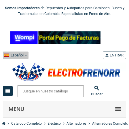
Somos Importadores
de Repuestos y Autopartes para Camiones, Buses y
Tractomulas en Colombia. Especialistas en Freno de Aire.
Español
person
ENTRAR

view_headline
Buscar
MENU
chevron_right
chevron_right
chevron_right
chevron_right
Catalogo Completo
Eléctrico
Alternadores
Alternadores Completo