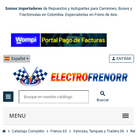
Somos Importadores
de Repuestos y Autopartes para Camiones, Buses y
Tractomulas en Colombia. Especialistas en Freno de Aire.
Español
person
ENTRAR

view_headline
Buscar
MENU
chevron_right
chevron_right
chevron_right
chevron_right
Catalogo Completo
Frenos 65
Valvulas, Tanques y Trailers.06
Rela