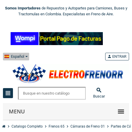
Somos Importadores
de Repuestos y Autopartes para Camiones, Buses y
Tractomulas en Colombia. Especialistas en Freno de Aire.
Español
person
ENTRAR

view_headline
Buscar
MENU
chevron_right
chevron_right
chevron_right
chevron_right
Catalogo Completo
Frenos 65
Cámaras de Freno 01
Partes de C