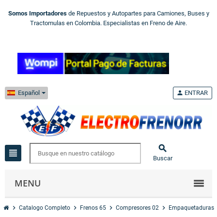
Somos Importadores
de Repuestos y Autopartes para Camiones, Buses y
Tractomulas en Colombia. Especialistas en Freno de Aire.
Español
person
ENTRAR

view_headline
Buscar
MENU
chevron_right
chevron_right
chevron_right
chevron_right
Catalogo Completo
Frenos 65
Compresores 02
Empaquetaduras 