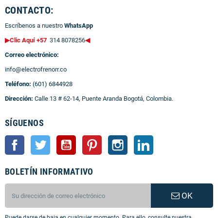
CONTACTO:
Escríbenos a nuestro
WhatsApp
▶Clic Aquí +57
314 8078256
◀
Correo electrónico:
info@electrofrenorr.co
Teléfono:
(601) 6844928
Dirección:
Calle 13 # 62-14, Puente Aranda Bogotá, Colombia.
SÍGUENOS
Facebook
Twitter
YouTube
Pinterest
Instagram
LinkedIn
BOLETÍN INFORMATIVO
OK
Puede darse de baja en cualquier momento. Para ello, consulte nuestra