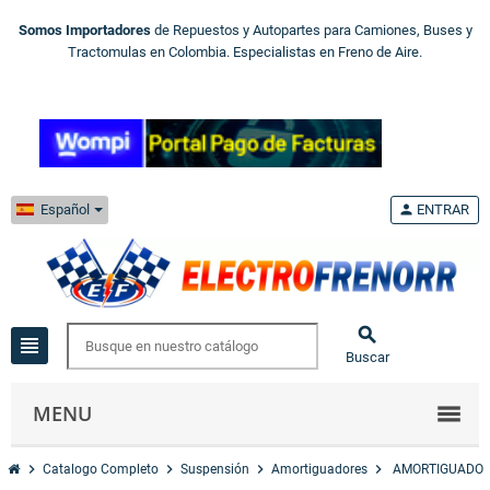
Somos Importadores
de Repuestos y Autopartes para Camiones, Buses y
Tractomulas en Colombia. Especialistas en Freno de Aire.
Español
person
ENTRAR

view_headline
Buscar
MENU
chevron_right
chevron_right
chevron_right
chevron_right
Catalogo Completo
Suspensión
Amortiguadores
AMORTIGUADOR