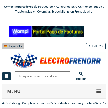
Somos Importadores
de Repuestos y Autopartes para Camiones, Buses y
Tractomulas en Colombia. Especialistas en Freno de Aire.
Español
person
ENTRAR

view_headline
Buscar
MENU
chevron_right
chevron_right
chevron_right
chevron_right
Catalogo Completo
Frenos 65
Valvulas, Tanques y Trailers.06
4 v