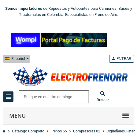
Somos Importadores
de Repuestos y Autopartes para Camiones, Buses y
Tractomulas en Colombia. Especialistas en Freno de Aire.
Español
person
ENTRAR

view_headline
Buscar
MENU
chevron_right
chevron_right
chevron_right
chevron_right
Catalogo Completo
Frenos 65
Compresores 02
Cigüeñales, Reten 