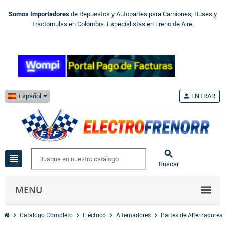
Somos Importadores
de Repuestos y Autopartes para Camiones, Buses y
Tractomulas en Colombia. Especialistas en Freno de Aire.
Español
person
ENTRAR

view_headline
Buscar
MENU
chevron_right
chevron_right
chevron_right
chevron_right
ch
Catalogo Completo
Eléctrico
Alternadores
Partes de Alternadores