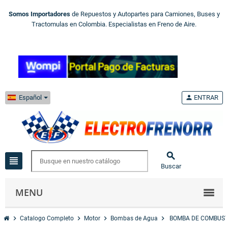
Somos Importadores
de Repuestos y Autopartes para Camiones, Buses y
Tractomulas en Colombia. Especialistas en Freno de Aire.
Español
person
ENTRAR

view_headline
Buscar
MENU
chevron_right
chevron_right
chevron_right
chevron_right
Catalogo Completo
Motor
Bombas de Agua
BOMBA DE COMBUST