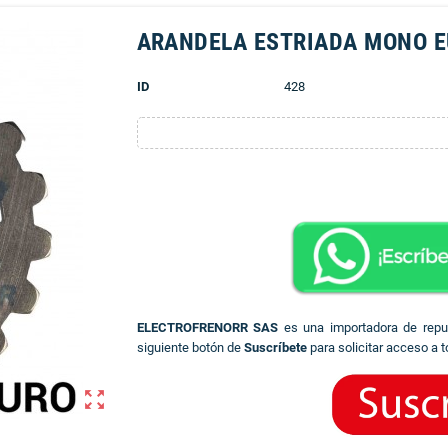
ARANDELA ESTRIADA MONO 
ID
428
ELECTROFRENORR SAS
es una importadora de rep
siguiente botón de
Suscríbete
para solicitar acceso a t
zoom_out_map