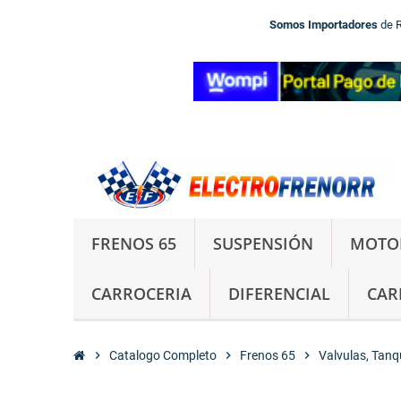
Somos Importadores
de 
FRENOS 65
SUSPENSIÓN
MOTO
CARROCERIA
DIFERENCIAL
CAR
chevron_right
Catalogo Completo
chevron_right
Frenos 65
chevron_right
Valvulas, Tanqu