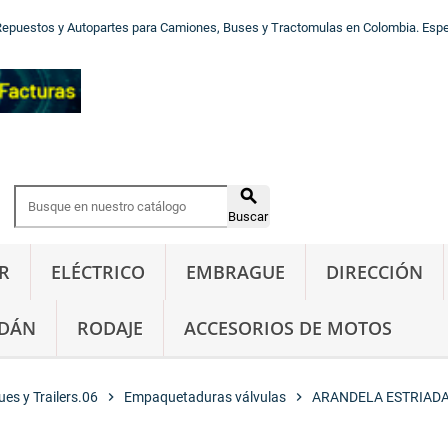
Repuestos y Autopartes para Camiones, Buses y Tractomulas en Colombia. Especi

Buscar
R
ELÉCTRICO
EMBRAGUE
DIRECCIÓN
DÁN
RODAJE
ACCESORIOS DE MOTOS
es y Trailers.06
chevron_right
Empaquetaduras válvulas
chevron_right
ARANDELA ESTRIAD