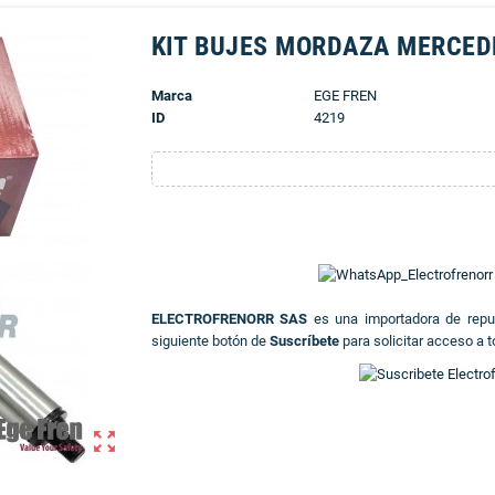
KIT BUJES MORDAZA MERCED
Marca
EGE FREN
ID
4219
ELECTROFRENORR SAS
es una importadora de rep
siguiente botón de
Suscríbete
para solicitar acceso a t
zoom_out_map