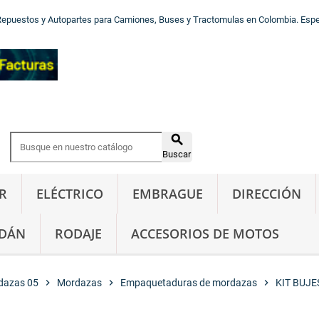
Repuestos y Autopartes para Camiones, Buses y Tractomulas en Colombia. Especi

Buscar
R
ELÉCTRICO
EMBRAGUE
DIRECCIÓN
DÁN
RODAJE
ACCESORIOS DE MOTOS
dazas 05
chevron_right
Mordazas
chevron_right
Empaquetaduras de mordazas
chevron_right
KIT BUJ