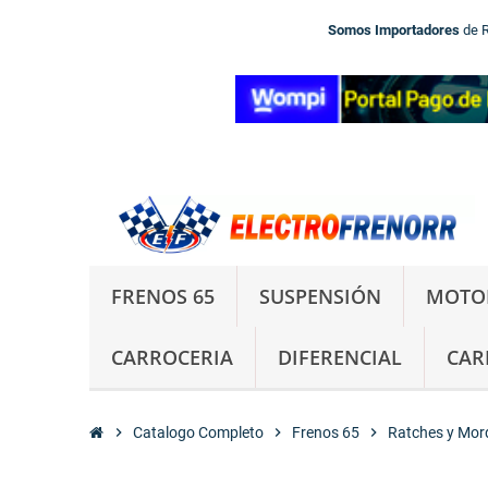
Somos Importadores
de 
FRENOS 65
SUSPENSIÓN
MOTO
CARROCERIA
DIFERENCIAL
CAR
chevron_right
Catalogo Completo
chevron_right
Frenos 65
chevron_right
Ratches y Mor