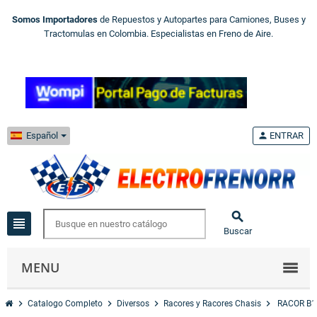
Somos Importadores
de Repuestos y Autopartes para Camiones, Buses y
Tractomulas en Colombia. Especialistas en Freno de Aire.
Español
person
ENTRAR

view_headline
Buscar
MENU
chevron_right
chevron_right
chevron_right
chevron_right
Catalogo Completo
Diversos
Racores y Racores Chasis
RACOR B11