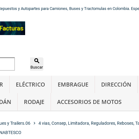
Repuestos y Autopartes para Camiones, Buses y Tractomulas en Colombia. Especi

Buscar
R
ELÉCTRICO
EMBRAGUE
DIRECCIÓN
DÁN
RODAJE
ACCESORIOS DE MOTOS
es y Trailers.06
chevron_right
4 vias, Consep, Limitadora, Reguladores, Reboses, 
 NABTESCO