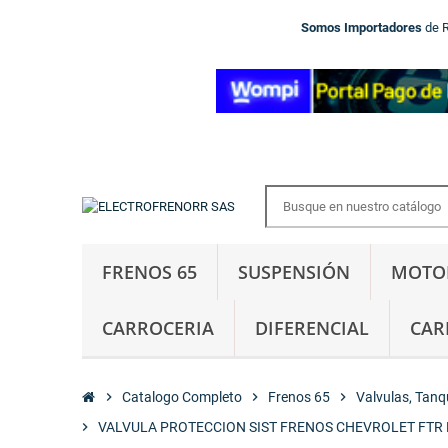
Somos Importadores
de 
FRENOS 65
SUSPENSIÓN
MOTO
CARROCERIA
DIFERENCIAL
CAR
chevron_right
Catalogo Completo
chevron_right
Frenos 65
chevron_right
Valvulas, Tanqu
chevron_right
VALVULA PROTECCION SIST FRENOS CHEVROLET FTR