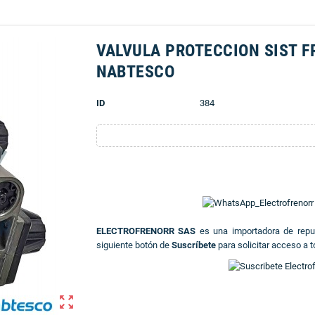
VALVULA PROTECCION SIST F
NABTESCO
ID
384
ELECTROFRENORR SAS
es una importadora de rep
siguiente botón de
Suscríbete
para solicitar acceso a t
zoom_out_map