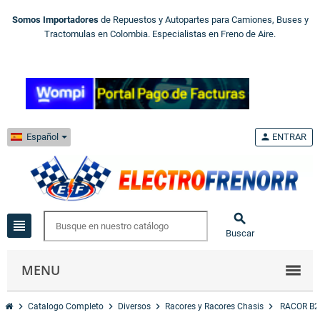
Somos Importadores
de Repuestos y Autopartes para Camiones, Buses y
Tractomulas en Colombia. Especialistas en Freno de Aire.
Español
person
ENTRAR

view_headline
Buscar
MENU
chevron_right
chevron_right
chevron_right
chevron_right
Catalogo Completo
Diversos
Racores y Racores Chasis
RACOR B24