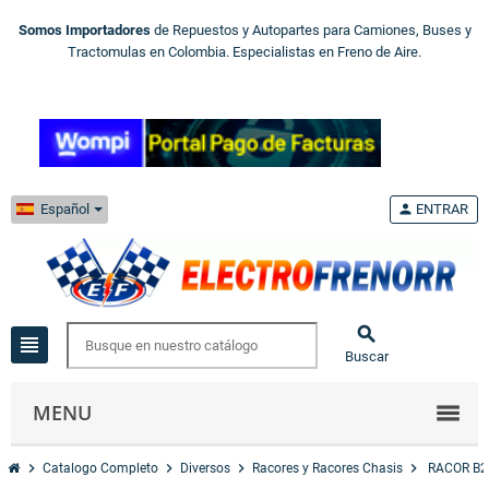
Somos Importadores
de Repuestos y Autopartes para Camiones, Buses y
Tractomulas en Colombia. Especialistas en Freno de Aire.
Español
person
ENTRAR

view_headline
Buscar
MENU
chevron_right
chevron_right
chevron_right
chevron_right
Catalogo Completo
Diversos
Racores y Racores Chasis
RACOR B2