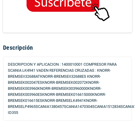
Descripción
DESCRIPCION Y APLICACION : 1400010001 COMPRESOR PARA
SCANIA LK4941 VADEN REFERENCIAS CRUZADAS : KNORR-
BREMSEII32688ATKNORR-BREMSEII32688ES KNORR-
BREMSEK002047ESKNORR-BREMSEK002072KNORR-
BREMSEK003960KNORR-BREMSEK003960000KNORR-
BREMSEK003960ESKNORR-BREMSEK016615000KNORR-
BREMSEK016615ESKNORR-BREMSELK4941KNORR-
BREMSELP4965SCANIA1380457SCANIA1470304SCANIA1512834SCANIA1
ID355