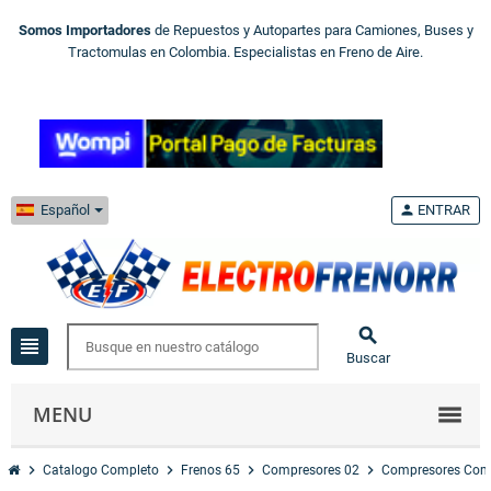
Somos Importadores
de Repuestos y Autopartes para Camiones, Buses y
Tractomulas en Colombia. Especialistas en Freno de Aire.
Español
person
ENTRAR

view_headline
Buscar
MENU
chevron_right
chevron_right
chevron_right
chevron_right
Catalogo Completo
Frenos 65
Compresores 02
Compresores Com