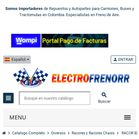
Somos Importadores
de Repuestos y Autopartes para Camiones, Buses y
Tractomulas en Colombia. Especialistas en Freno de Aire.
Español
person
ENTRAR

view_headline
Buscar
MENU
chevron_right
chevron_right
chevron_right
chevron_right
Catalogo Completo
Diversos
Racores y Racores Chasis
RACOR B2 