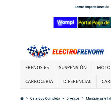
Somos Importadores
de 
FRENOS 65
SUSPENSIÓN
MOTO
CARROCERIA
DIFERENCIAL
CAR
chevron_right
Catalogo Completo
chevron_right
Diversos
chevron_right
Mangueras e Inf