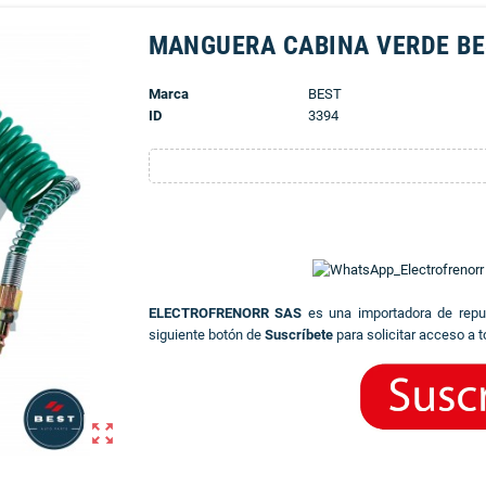
MANGUERA CABINA VERDE B
Marca
BEST
ID
3394
ELECTROFRENORR SAS
es una importadora de rep
siguiente botón de
Suscríbete
para solicitar acceso a t
zoom_out_map