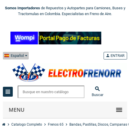
Somos Importadores
de Repuestos y Autopartes para Camiones, Buses y
Tractomulas en Colombia. Especialistas en Freno de Aire.
Español
person
ENTRAR

view_headline
Buscar
MENU
chevron_right
chevron_right
chevron_right
Catalogo Completo
Frenos 65
Bandas, Pastillas, Discos, Campanas 